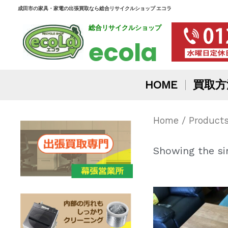
内
成田市の家具・家電の出張買取なら総合リサイクルショップ エコラ
総合リサイクルショップ
容
ecola
を
ス
HOME
買取方
キ
ッ
Home
/ Produc
プ
Showing the sin