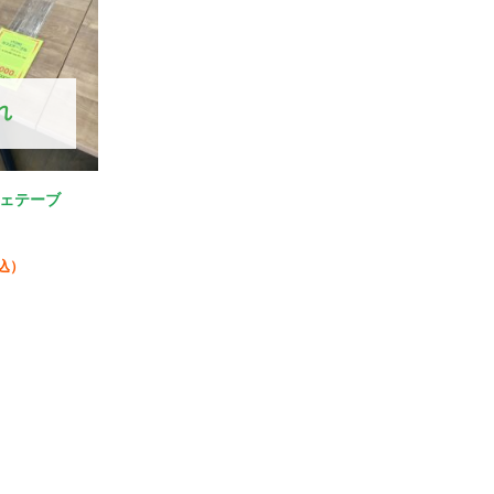
れ
フェテーブ
込）