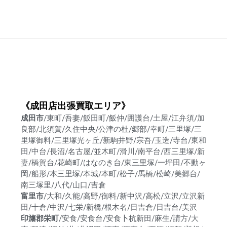
《成田店出張買取エリア》
成田市
/東町/吾妻/飯田町/飯仲/囲護台/土屋/江弁須/加
良部/北須賀/久住中央/公津の杜/郷部/幸町/三里塚/三
里塚御料/三里塚光ヶ丘/新駒井野/宗吾/玉造/寺台/東和
田/中台/長沼/名古屋/並木町/滑川/南平台/西三里塚/新
妻/橋賀台/花崎町/はなのき台/東三里塚/一坪田/不動ヶ
岡/船形/本三里塚/本城/本町/松子/馬橋/松崎/美郷台/
南三塚里/八代/山口/吉倉
富里市
/大和/久能/高野/御料/新中沢/高松/立沢/立沢新
田/十倉/中沢/七栄/新橋/根木名/日吉倉/日吉台/美沢
印旛郡栄町
/安食/安食台/安食卜杭新田/麻生/請方/大