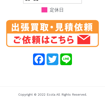
定休日
F
T
L
a
w
i
c
i
n
e
t
e
Copyright © 2022 Ecola All Rights Reserved.