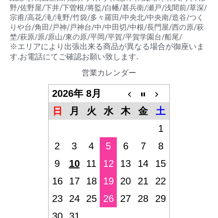
野/佐野屋/下井/下曽根/将監/白幡/甚兵衛/瀬戸/浅間前/草深/
宗甫/高花/滝/滝野/竹袋/多々羅田/中央北/中央南/造谷/つく
りや台/角田/戸神/戸神台/中/中田切/中根/長門屋/西の原/萩
埜/萩原/原/原山/東の原/平岡/平賀/平賀学園台/船尾/
※エリアにより出張出来る商品が異なる場合が御座いま
す.お電話にてご確認お願い致します.
営業カレンダー
2026年 8月
日
月
火
水
木
金
土
1
2
3
4
5
6
7
8
9
10
11
12
13
14
15
16
17
18
19
20
21
22
23
24
25
26
27
28
29
30
31