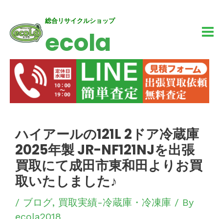
内
MA
総合リサイクルショップ
ecola
容
M
を
ス
キ
ッ
投
ハイアールの121L 2ドア冷蔵庫
プ
稿
2025年製 JR-NF121NJを出張
ナ
買取にて成田市東和田よりお買
ビ
取いたしました♪
ゲ
/
ブログ
,
買取実績-冷蔵庫・冷凍庫
/ By
ー
ecola2018