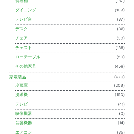
食器棚
(187)
ダイニング
(109)
テレビ台
(87)
デスク
(36)
チェア
(30)
チェスト
(138)
ローテーブル
(50)
その他家具
(458)
家電製品
(673)
冷蔵庫
(209)
洗濯機
(190)
テレビ
(41)
映像機器
(0)
音響機器
(14)
エアコン
(35)