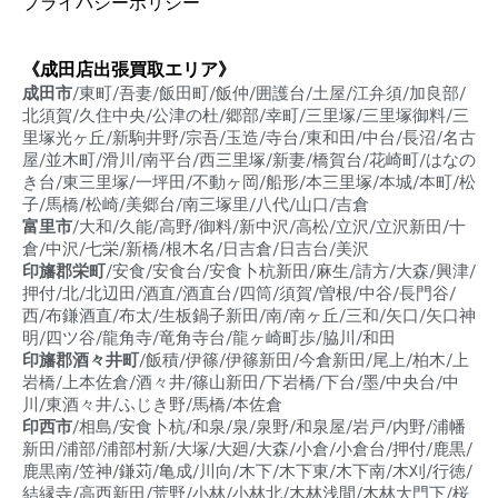
プライバシーポリシー
《成田店出張買取エリア》
成田市
/東町/吾妻/飯田町/飯仲/囲護台/土屋/江弁須/加良部/
北須賀/久住中央/公津の杜/郷部/幸町/三里塚/三里塚御料/三
里塚光ヶ丘/新駒井野/宗吾/玉造/寺台/東和田/中台/長沼/名古
屋/並木町/滑川/南平台/西三里塚/新妻/橋賀台/花崎町/はなの
き台/東三里塚/一坪田/不動ヶ岡/船形/本三里塚/本城/本町/松
子/馬橋/松崎/美郷台/南三塚里/八代/山口/吉倉
富里市
/大和/久能/高野/御料/新中沢/高松/立沢/立沢新田/十
倉/中沢/七栄/新橋/根木名/日吉倉/日吉台/美沢
印旛郡栄町
/安食/安食台/安食卜杭新田/麻生/請方/大森/興津/
押付/北/北辺田/酒直/酒直台/四筒/須賀/曽根/中谷/長門谷/
西/布鎌酒直/布太/生板鍋子新田/南/南ヶ丘/三和/矢口/矢口神
明/四ツ谷/龍角寺/竜角寺台/龍ヶ崎町歩/脇川/和田
印旛郡酒々井町
/飯積/伊篠/伊篠新田/今倉新田/尾上/柏木/上
岩橋/上本佐倉/酒々井/篠山新田/下岩橋/下台/墨/中央台/中
川/東酒々井/ふじき野/馬橋/本佐倉
印西市
/相島/安食卜杭/和泉/泉/泉野/和泉屋/岩戸/内野/浦幡
新田/浦部/浦部村新/大塚/大廻/大森/小倉/小倉台/押付/鹿黒/
鹿黒南/笠神/鎌苅/亀成/川向/木下/木下東/木下南/木刈/行徳/
結縁寺/高西新田/荒野/小林/小林北/木林浅間/木林大門下/桜