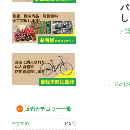
パ
し
/
←
前の投
販売カテゴリー一覧
おすすめ
(424)