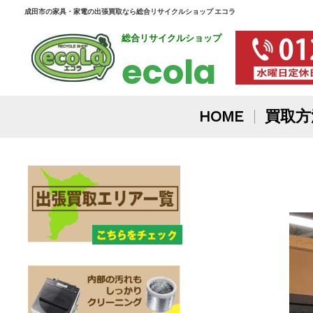
内
成田市の家具・家電の出張買取なら総合リサイクルショップ エコラ
総合リサイクルショップ
容
ecola
を
ス
HOME
買取方
キ
投
ッ
稿
プ
ナ
ビ
ゲ
ー