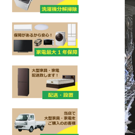
シ
ョ
ン