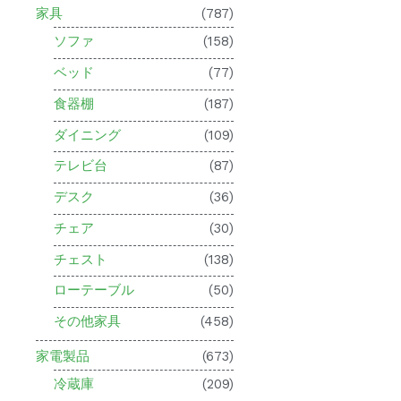
家具
(787)
ソファ
(158)
ベッド
(77)
食器棚
(187)
ダイニング
(109)
テレビ台
(87)
デスク
(36)
チェア
(30)
チェスト
(138)
ローテーブル
(50)
その他家具
(458)
家電製品
(673)
冷蔵庫
(209)