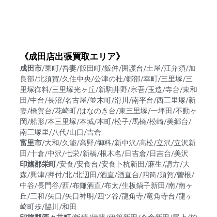
《成田店出張買取エリア》
成田市
/東町/吾妻/飯田町/飯仲/囲護台/土屋/江弁須/加
良部/北須賀/久住中央/公津の杜/郷部/幸町/三里塚/三
里塚御料/三里塚光ヶ丘/新駒井野/宗吾/玉造/寺台/東和
田/中台/長沼/名古屋/並木町/滑川/南平台/西三里塚/新
妻/橋賀台/花崎町/はなのき台/東三里塚/一坪田/不動ヶ
岡/船形/本三里塚/本城/本町/松子/馬橋/松崎/美郷台/
南三塚里/八代/山口/吉倉
富里市
/大和/久能/高野/御料/新中沢/高松/立沢/立沢新
田/十倉/中沢/七栄/新橋/根木名/日吉倉/日吉台/美沢
印旛郡栄町
/安食/安食台/安食卜杭新田/麻生/請方/大
森/興津/押付/北/北辺田/酒直/酒直台/四筒/須賀/曽根/
中谷/長門谷/西/布鎌酒直/布太/生板鍋子新田/南/南ヶ
丘/三和/矢口/矢口神明/四ツ谷/龍角寺/竜角寺台/龍ヶ
崎町歩/脇川/和田